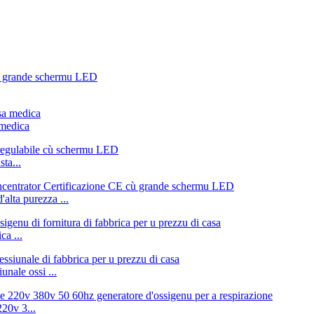
 medica
ta...
lta purezza ...
ca ...
nale ossi ...
20v 3...