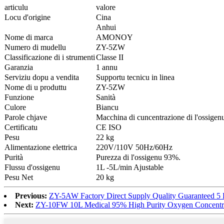
articulu
valore
Locu d'origine
Cina
Anhui
Nome di marca
AMONOY
Numero di mudellu
ZY-5ZW
Classificazione di i strumenti
Classe II
Garanzia
1 annu
Serviziu dopu a vendita
Supportu tecnicu in linea
Nome di u produttu
ZY-5ZW
Funzione
Sanità
Culore
Biancu
Parole chjave
Macchina di cuncentrazione di l'ossigen
Certificatu
CE ISO
Pesu
22 kg
Alimentazione elettrica
220V/110V 50Hz/60Hz
Purità
Purezza di l'ossigenu 93%.
Flussu d'ossigenu
1L -5L/min Ajustable
Pesu Net
20 kg
Previous:
ZY-5AW Factory Direct Supply Quality Guaranteed 5 L
Next:
ZY-10FW 10L Medical 95% High Purity Oxygen Concentra