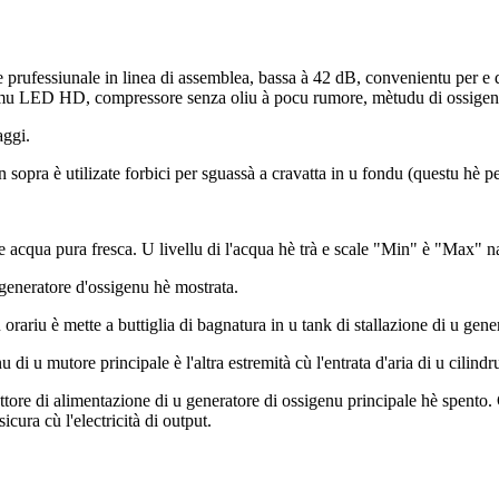
fessiunale in linea di assemblea, bassa à 42 dB, convenientu per e don
schermu LED HD, compressore senza oliu à pocu rumore, mètudu di ossig
aggi.
sopra è utilizate forbici per sguassà a cravatta in u fondu (questu hè p
e acqua pura fresca. U livellu di l'acqua hè trà e scale "Min" è "Max" na
u generatore d'ossigenu hè mostrata.
 orariu è mette a buttiglia di bagnatura in u tank di stallazione di u gene
u di u mutore principale è l'altra estremità cù l'entrata d'aria di u cilin
ttore di alimentazione di u generatore di ossigenu principale hè spento.
icura cù l'electricità di output.