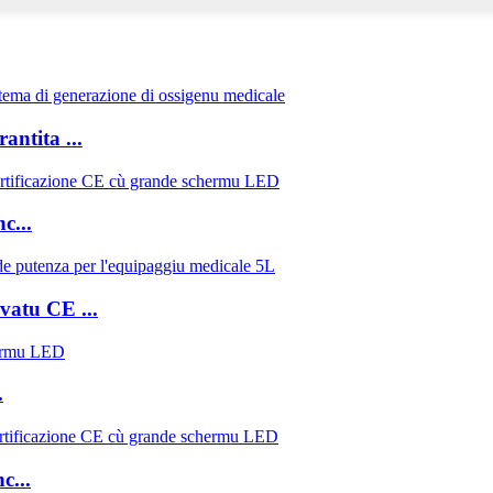
ntita ...
c...
vatu CE ...
.
...