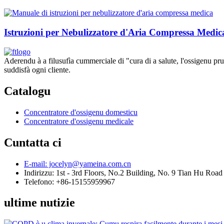
Istruzioni per Nebulizzatore d'Aria Compressa Medica
Aderendu à a filusufìa cummerciale di "cura di a salute, l'ossigenu pru
suddisfà ogni cliente.
Catalogu
Concentratore d'ossigenu domesticu
Concentratore d'ossigenu medicale
Cuntatta ci
E-mail: jocelyn@yameina.com.cn
Indirizzu: 1st - 3rd Floors, No.2 Building, No. 9 Tian Hu Road
Telefono: +86-15155959967
ultime nutizie