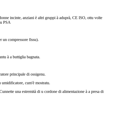
ne incinte, anziani è altri gruppi à aduprà, CE ISO, ottu volte
enu PSA
er un compressore fissu).
ntu à a buttiglia bagnata.
ratore principale di ossigenu.
dru umidificatore, cum'è mostratu.
 Cunnette una estremità di u cordone di alimentazione à a presa di