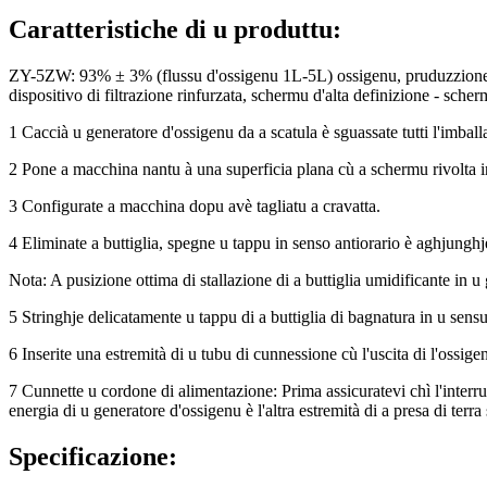
Caratteristiche di u produttu:
ZY-5ZW: 93% ± 3% (flussu d'ossigenu 1L-5L) ossigenu, pruduzzione pru
dispositivo di filtrazione rinfurzata, schermu d'alta definizione - 
1 Caccià u generatore d'ossigenu da a scatula è sguassate tutti l'imball
2 Pone a macchina nantu à una superficia plana cù a schermu rivolta in 
3 Configurate a macchina dopu avè tagliatu a cravatta.
4 Eliminate a buttiglia, spegne u tappu in senso antiorario è aghjunghj
Nota: A pusizione ottima di stallazione di a buttiglia umidificante in 
5 Stringhje delicatamente u tappu di a buttiglia di bagnatura in u sensu
6 Inserite una estremità di u tubu di cunnessione cù l'uscita di l'ossigen
7 Cunnette u cordone di alimentazione: Prima assicuratevi chì l'interru
energia di u generatore d'ossigenu è l'altra estremità di a presa di terra s
Specificazione: