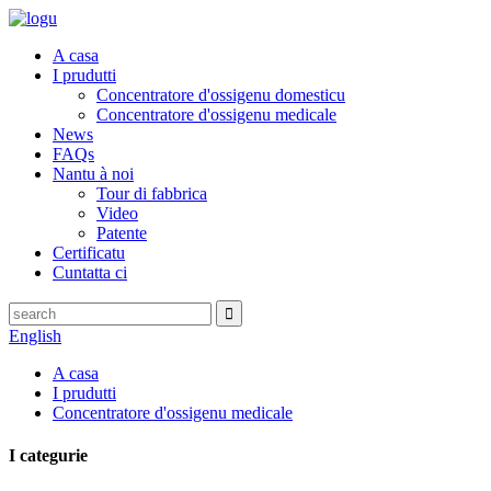
A casa
I prudutti
Concentratore d'ossigenu domesticu
Concentratore d'ossigenu medicale
News
FAQs
Nantu à noi
Tour di fabbrica
Video
Patente
Certificatu
Cuntatta ci
English
A casa
I prudutti
Concentratore d'ossigenu medicale
I categurie