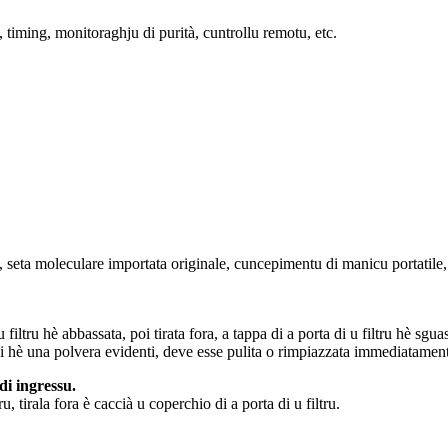
timing, monitoraghju di purità, cuntrollu remotu, etc.
 seta moleculare importata originale, cuncepimentu di manicu portatile, s
 filtru hè abbassata, poi tirata fora, a tappa di a porta di u filtru hè sgu
 ci hè una polvera evidenti, deve esse pulita o rimpiazzata immediatamen
di ingressu.
ru, tirala fora è caccià u coperchio di a porta di u filtru.