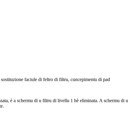
ostituzione faciule di feltro di filtru, cuncepimentu di pad
assata, è a schermu di u filtru di livellu 1 hè eliminata. A schermu di u
te.