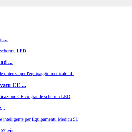
 ...
ad ...
vatu CE ...
..
2 cù ...