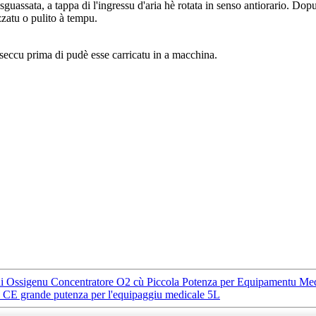
 sguassata, a tappa di l'ingressu d'aria hè rotata in senso antiorario. Dopu 
azzatu o pulito à tempu.
 seccu prima di pudè esse carricatu in a macchina.
i Ossigenu Concentratore O2 cù Piccola Potenza per Equipamentu Me
 CE grande putenza per l'equipaggiu medicale 5L