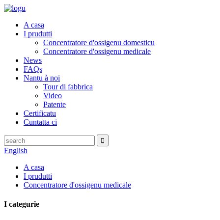
A casa
I prudutti
Concentratore d'ossigenu domesticu
Concentratore d'ossigenu medicale
News
FAQs
Nantu à noi
Tour di fabbrica
Video
Patente
Certificatu
Cuntatta ci
English
A casa
I prudutti
Concentratore d'ossigenu medicale
I categurie