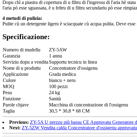
Dopu chì a piastra di copertura di u filtru di l'ingressu di l'aria hè stata
l'aria pò esse sguassata, è u feltru di u filtru secundariu pò esse rimpi
4 metudi di pulizia:
Pulite cù un detergente ligeru è sciacquate cù acqua pulita. Deve esse
Specificazione:
Numero di mudellu
ZY-5AW
Garanzia
1 annu
Serviziu dopu a vendita
Supportu tecnicu in linea
Nome di u produttu
Concentratore d'ossigenu
Applicazione
Grada medica
Culore
biancu + neru
MOQ
100 pezzi
Pesu
24 kg
Funzione
Sanità
Parole chjave
Macchina di cuncentrazione di l'ossigenu
Taglia
30,5 * 30,8 * 68 CM
Previous:
ZY-5A U prezzu più bassu CE Appruvatu Generatore d
Next:
ZY-5ZW Vendita calda Concentratore d'ossigenu appruvatu