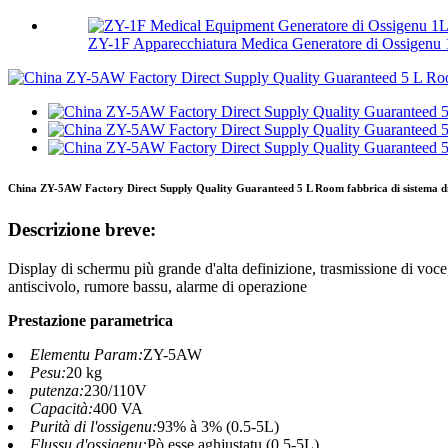
ZY-1F Apparecchiatura Medica Generatore di Ossigenu 
China ZY-5AW Factory Direct Supply Quality Guaranteed 5 L Room fabbrica di sistema di g
Descrizione breve:
Display di schermu più grande d'alta definizione, trasmissione di voce,
antiscivolo, rumore bassu, alarme di operazione
Prestazione parametrica
Elementu Param:
ZY-5AW
Pesu:
20 kg
putenza:
230/110V
Capacità:
400 VA
Purità di l'ossigenu:
93% à 3% (0.5-5L)
Flussu d'ossigenu:
Pò esse aghjustatu (0.5-5L)