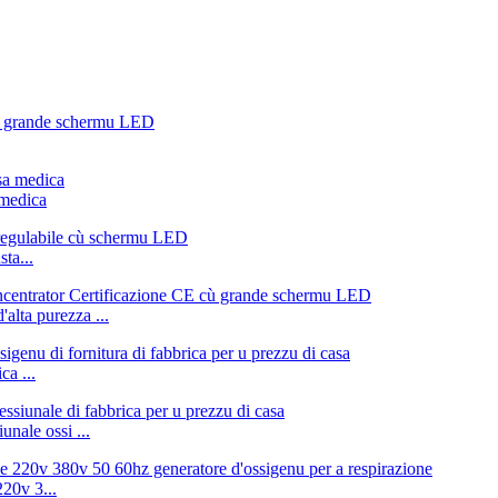
 medica
ta...
lta purezza ...
ca ...
nale ossi ...
20v 3...