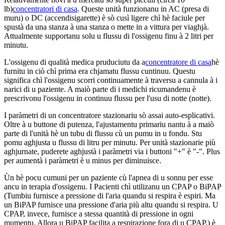
lb)
concentratori di casa
. Queste unità funzionanu in AC (presa di
muru) o DC (accendisigarette) è sò cusì ligere chì hè faciule per
spustà da una stanza à una stanza o mette in a vittura per viaghjà.
Attualmente supportanu solu u flussu di l'ossigenu finu à 2 litri per
minutu.
L'ossigenu di qualità medica pruduciutu da a
concentratore di casa
hè
furnitu in ciò chì prima era chjamatu flussu cuntinuu. Questu
significa chì l'ossigenu scorri continuamente à traversu a cannula à i
narici di u paziente. A maiò parte di i medichi ricumandenu è
prescrivonu l'ossigenu in continuu flussu per l'usu di notte (notte).
I paràmetri di un concentratore stazionariu sò assai auto-esplicativi.
Oltre à u buttone di putenza, l'ajustamentu primariu nantu à a maiò
parte di l'unità hè un tubu di flussu cù un pumu in u fondu. Stu
pomu aghjusta u flussu di litru per minutu. Per unità stazionarie più
aghjurnate, puderete aghjustà i paràmetri via i buttoni "+" è "-". Plus
per aumentà i paràmetri è u minus per diminuisce.
Ùn hè pocu cumuni per un paziente cù l'apnea di u sonnu per esse
ancu in terapia d'ossigenu. I Pacienti chì utilizanu un CPAP o BiPAP
(Tumbiu furnisce a pressione di l'aria quandu si respira è espiri. Ma
un BiPAP furnisce una pressione d'aria più altu quandu si respira. U
CPAP, invece, furnisce a stessa quantità di pressione in ogni
mumentu. Allora u BiPAP facilita a respirazione fora di u CPAP.) è