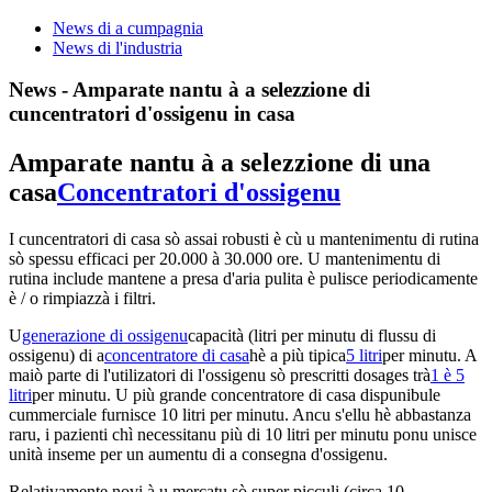
News di a cumpagnia
News di l'industria
News - Amparate nantu à a selezzione di
cuncentratori d'ossigenu in casa
Amparate nantu à a selezzione di una
casa
Concentratori d'ossigenu
I cuncentratori di casa sò assai robusti è cù u mantenimentu di rutina
sò spessu efficaci per 20.000 à 30.000 ore. U mantenimentu di
rutina include mantene a presa d'aria pulita è pulisce periodicamente
è / o rimpiazzà i filtri.
U
generazione di ossigenu
capacità (litri per minutu di flussu di
ossigenu) di a
concentratore di casa
hè a più tipica
5 litri
per minutu. A
maiò parte di l'utilizatori di l'ossigenu sò prescritti dosages trà
1 è 5
litri
per minutu. U più grande concentratore di casa dispunibule
cummerciale furnisce 10 litri per minutu. Ancu s'ellu hè abbastanza
raru, i pazienti chì necessitanu più di 10 litri per minutu ponu unisce
unità inseme per un aumentu di a consegna d'ossigenu.
Relativamente novi à u mercatu sò super picculi (circa 10