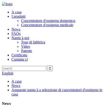
A casa
I prudutti
Concentratore d'ossigenu domesticu
Concentratore d'ossigenu medicale
News
FAQs
Nantu à noi
Tour di fabbrica
Video
Patente
Certificatu
Cuntatta ci
English
A casa
News
Amparate nantu à a selezzione di cuncentratori d'ossigenu in
casa
News