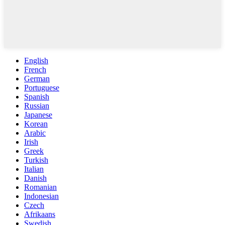
English
French
German
Portuguese
Spanish
Russian
Japanese
Korean
Arabic
Irish
Greek
Turkish
Italian
Danish
Romanian
Indonesian
Czech
Afrikaans
Swedish