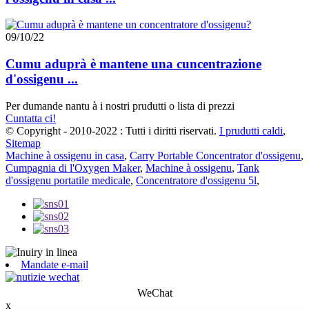
09/10/22
Cumu aduprà è mantene una cuncentrazione
d'ossigenu ...
Per dumande nantu à i nostri prudutti o lista di prezzi
Cuntatta ci!
© Copyright - 2010-2022 : Tutti i diritti riservati.
I prudutti caldi
,
Sitemap
Machine à ossigenu in casa
,
Carry Portable Concentrator d'ossigenu
,
Cumpagnia di l'Oxygen Maker
,
Machine à ossigenu
,
Tank
d'ossigenu portatile medicale
,
Concentratore d'ossigenu 5l
,
Mandate e-mail
WeChat
x