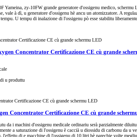
ZY-10F Yameina, zy-10FW grande generatore d'ossigenu medico, scher
e, vale à dì, u generatore d'ossigenu hè ancu un atomizzatore. A regula
tempu. U tempu di inalazione di l'ossigenu pò esse stabilitu liberament
gen Concentrator Certificazione CE cù grande sch
cale
 di u produttu
en Concentrator Certificazione CE cù grande scher
tu da i machini d'ossigenu medicale ordinariu serà parzialmente diluitu,
mente a saturazione di l'ossigenu è caccià u diossidu di carbonu da u ven
'effettu di e macchine di l'ossigenu di 10 litri hè parechje volte megliu.