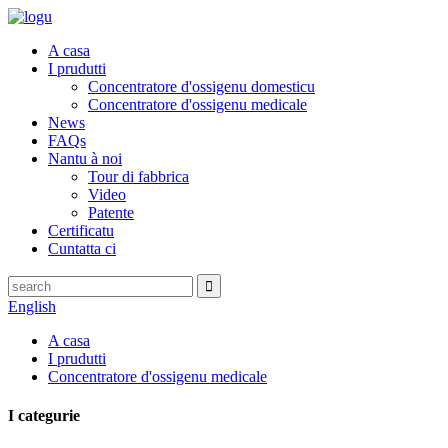
A casa
I prudutti
Concentratore d'ossigenu domesticu
Concentratore d'ossigenu medicale
News
FAQs
Nantu à noi
Tour di fabbrica
Video
Patente
Certificatu
Cuntatta ci
English
A casa
I prudutti
Concentratore d'ossigenu medicale
I categurie