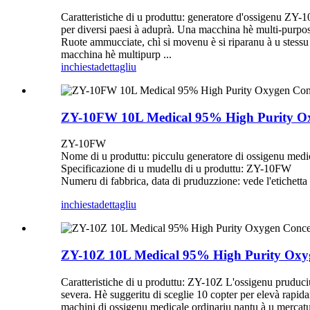
Caratteristiche di u produttu: generatore d'ossigenu 
per diversi paesi à aduprà. Una macchina hè multi-purpos
Ruote ammucciate, chì si movenu è si riparanu à u stessu 
macchina hè multipurp ...
inchiesta
dettagliu
ZY-10FW 10L Medical 95% High Purity Oxy
ZY-10FW
Nome di u produttu: picculu generatore di ossigenu medi
Specificazione di u mudellu di u produttu: ZY-10FW
Numeru di fabbrica, data di pruduzzione: vede l'etichetta
inchiesta
dettagliu
ZY-10Z 10L Medical 95% High Purity Oxyg
Caratteristiche di u produttu: ZY-10Z L'ossigenu pruduciu
severa. Hè suggeritu di sceglie 10 copter per elevà rapida
machini di ossigenu medicale ordinariu nantu à u mercatu, l