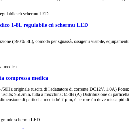
dico 1-8L regulabile cù schermu LED
razione (≥90％ 8L), comoda per sguassà, ossigenu visibile, equipamentu
aria compressa medica
20V-/50Hz originale (uscita di l'adattatore di corrente DC12V, 1.0A) Po
cita: ≥5L/min. tutta a macchina: 65dB (A) Distribuzione di particella d
dimensione di particella media hè 7 µ m, è l'errore ùn deve micca più d