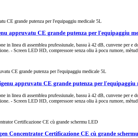
enu appruvatu CE grande putenza per l'equipaggiu me
 in linea di assemblea prufessiunale, bassu à 42 dB, cunvene per e donn
finizione. - Screen LED HD, compressore senza oliu à pocu rumore, mèt
igenu appruvatu CE grande putenza per l'equipaggiu 
 in linea di assemblea prufessiunale, bassu à 42 dB, cunvene per e donn
finizione. - Screen LED HD, compressore senza oliu à pocu rumore, mèt
en Concentrator Certificazione CE cù grande scher