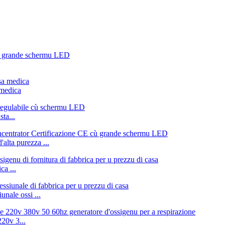
 medica
ta...
lta purezza ...
ca ...
nale ossi ...
20v 3...