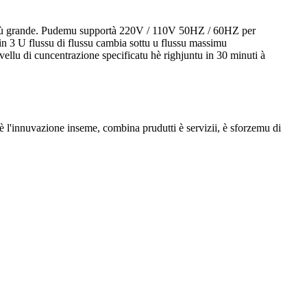
 più grande. Pudemu supportà 220V / 110V 50HZ / 60HZ per
in 3 U flussu di flussu cambia sottu u flussu massimu
ellu di cuncentrazione specificatu hè righjuntu in 30 minuti à
 è l'innuvazione inseme, combina prudutti è servizii, è sforzemu di