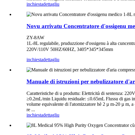
inchiesta
dettagliu
Novu arrivatu Concentratore d'ossigenu me
ZY-8AW
1L-8L regulabile, pruduzzione d'ossigenu à alta cuncent
220V/110V 50HZ/60HZ, 3405*345*345mm
inchiesta
dettagliu
Manuale di istruzioni per nebulizzatore d'
Caratteristiche di u produttu: Elettricità di sentenza: 2
≥0.2mL/min Liquidu residuale: ≤0.65mL Flussu di gas in us
volume equivalente di l'atomizzatore hè 2 µ m-20 µ m, a 
re ...
inchiesta
dettagliu