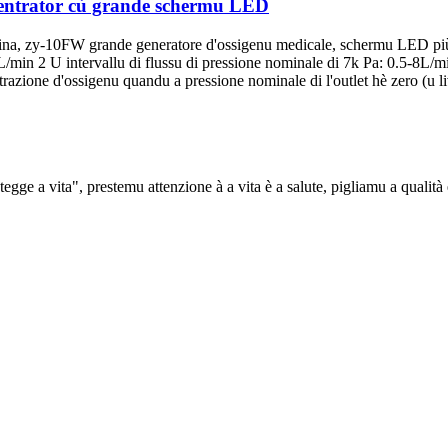
entrator cù grande schermu LED
Yameina, zy-10FW grande generatore d'ossigenu medicale, schermu LED
L/min 2 U intervallu di flussu di pressione nominale di 7k Pa: 0.5-8L/m
azione d'ossigenu quandu a pressione nominale di l'outlet hè zero (u liv
tegge a vita", prestemu attenzione à a vita è a salute, pigliamu a qualità