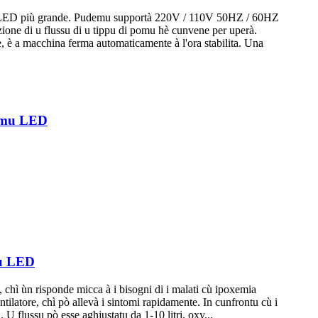
mu LED più grande. Pudemu supportà 220V / 110V 50HZ / 60HZ
zione di u flussu di u tippu di pomu hè cunvene per uperà.
e, è a macchina ferma automaticamente à l'ora stabilita. Una
ermu LED
mu LED
 chì ùn risponde micca à i bisogni di i malati cù ipoxemia
tilatore, chì pò allevà i sintomi rapidamente. In cunfrontu cù i
 U flussu pò esse aghjustatu da 1-10 litri, oxy...