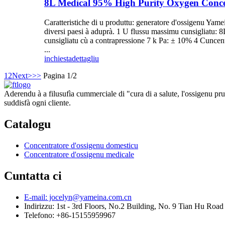
8L Medical 95% High Purity Oxygen Conc
Caratteristiche di u produttu: generatore d'ossigenu 
diversi paesi à aduprà. 1 U flussu massimu cunsigliatu: 8
cunsigliatu cù a contrapressione 7 k Pa: ± 10% 4 Cuncentr
...
inchiesta
dettagliu
1
2
Next>
>>
Pagina 1/2
Aderendu à a filusufìa cummerciale di "cura di a salute, l'ossigenu pru
suddisfà ogni cliente.
Catalogu
Concentratore d'ossigenu domesticu
Concentratore d'ossigenu medicale
Cuntatta ci
E-mail: jocelyn@yameina.com.cn
Indirizzu: 1st - 3rd Floors, No.2 Building, No. 9 Tian Hu Road
Telefono: +86-15155959967