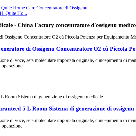
1L Quite Ho...
dicale - China Factory concentratore d'ossigenu medico
neratore di Ossigenu Concentratore O2 cù Piccola P
one di voce, seta moleculare importata originale, cuncepimentu di manicu 
i operazione
anteed 5 L Room Sistema di generazione di ossigenu 
one di voce, seta moleculare importata originale, cuncepimentu di manicu 
i operazione